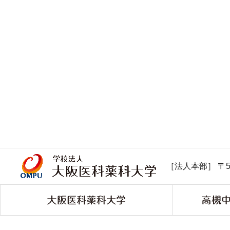
［法人本部］ 〒5