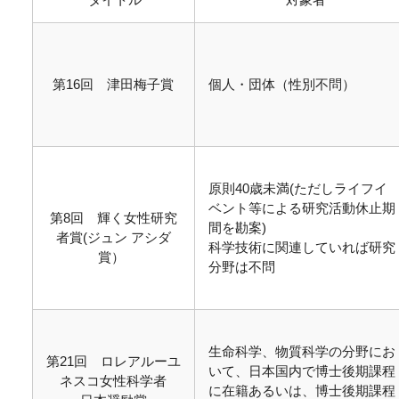
第16回 津田梅子賞
個人・団体（性別不問）
原則40歳未満(ただしライフイ
ベント等による研究活動休止期
第8回 輝く女性研究
間を勘案)
者賞(ジュン アシダ
科学技術に関連していれば研究
賞）
分野は不問
生命科学、物質科学の分野にお
第21回 ロレアルーユ
いて、日本国内で博士後期課程
ネスコ女性科学者
に在籍あるいは、博士後期課程