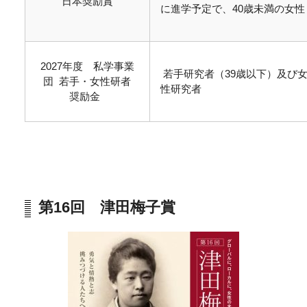
日本奨励賞
に進学予定で、40歳未満の女性
2027年度 私学事業
若手研究者（39歳以下）及び
団 若手・女性研者
性研究者
奨励金
第16回 津田梅子賞