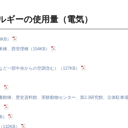
ルギーの使用量（電気）
8KB）
棟、西管理棟（154KB）
ど一部中央からの空調含む）（127KB）
）
館棟、歴史資料館、実験動物センター、第2.3研究館、立体駐車場（
）
B）
132KB）