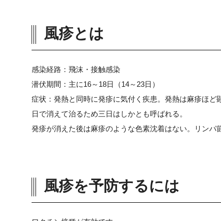
風疹とは
感染経路：飛沫・接触感染
潜伏期間：主に16～18日（14～23日）
症状：発熱と同時に発疹に気付く疾患。発熱は麻疹ほど顕
日で消えて治るため三日はしかとも呼ばれる。
発疹が消えた後は麻疹のような色素沈着はない。リンパ
風疹を予防するには