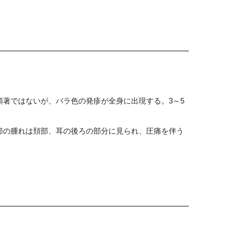
著ではないが、バラ色の発疹が全身に出現する。3～5
節の腫れは頚部、耳の後ろの部分に見られ、圧痛を伴う