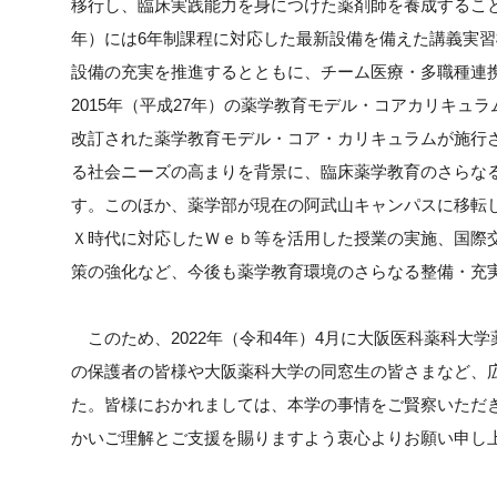
移行し、臨床実践能力を身につけた薬剤師を養成することが
年）には6年制課程に対応した最新設備を備えた講義実
設備の充実を推進するとともに、チーム医療・多職種連
2015年（平成27年）の薬学教育モデル・コアカリキュラ
改訂された薬学教育モデル・コア・カリキュラムが施行
る社会ニーズの高まりを背景に、臨床薬学教育のさらな
す。このほか、薬学部が現在の阿武山キャンパスに移転し
Ｘ時代に対応したＷｅｂ等を活用した授業の実施、国際
策の強化など、今後も薬学教育環境のさらなる整備・充
このため、2022年（令和4年）4月に大阪医科薬科大
の保護者の皆様や大阪薬科大学の同窓生の皆さまなど、
た。皆様におかれましては、本学の事情をご賢察いただ
かいご理解とご支援を賜りますよう衷心よりお願い申し