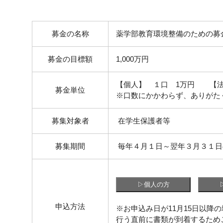
募金の名称
薬学部教育環境整備のための募
募金の目標額
1,000万円
【個人】 １口 1万円 【法
募金単位
※口数にかかわらず、ありがた
募集対象者
在学生保護者等
募集期間
毎年４月１日～翌年３月３１日
申込方法
※お申込み日が11月15日以降
行う直前に書類が到着するため