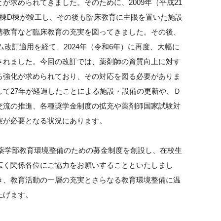
求められてきました。そのために、2009年（平成21
習棟D棟が竣工し、その後も臨床教育に主眼を置いた施設
携教育など臨床教育の充実を図ってきました。その後、
ム改訂適用を経て、2024年（令和6年）に再度、大幅に
されました。今回の改訂では、薬剤師の資質向上に対す
る強化が求められており、その対応を図る必要がありま
て27年が経過したことによる施設・設備の更新や、Ｄ
交流の推進、各種奨学金制度の拡充や薬剤師国家試験対
実が必要となる状況にあります。
学薬学部教育環境整備のための募金制度を創設し、在校生
広く関係各位にご協力をお願いすることといたしまし
き、教育活動の一層の充実とさらなる教育環境整備に温
上げます。