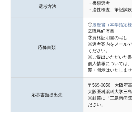
・書類選考
選考方法
・適性検査、筆記試験
①
履歴書（本学指定様
②職務経歴書
③資格証明書の写し
※選考案内をメールで
応募書類
ください。
※ご提出いただいた書
個人情報については、
渡・開示はいたしませ
〒569-0856 大阪府
大阪医科薬科大学三島
応募書類提出先
※封筒に「三島南病院
ださい。