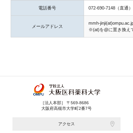
電話番号
072-690-7148（直通）
mmh-jinji(at)ompu.ac.j
メールアドレス
※(at)を@に置き換
［法人本部］ 〒569-8686
大阪府高槻市大学町2番7号
アクセス