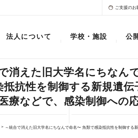
ご支援のお
法人について
学校・施設
公
で消えた旧大学名にちなん
染抵抗性を制御する新規遺伝
医療などで、感染制御への
～統合で消えた旧大学名にちなんで命名〜 魚類で感染抵抗性を制御する