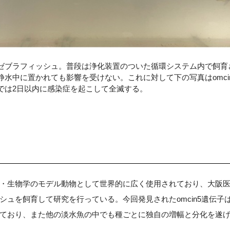
ゼブラフィッシュ。普段は浄化装置のついた循環システム内で飼育
静水中に置かれても影響を受けない。これに対して下の写真はomci
では2日以内に感染症を起こして全滅する。
・生物学のモデル動物として世界的に広く使用されており、大阪
シュを飼育して研究を行っている。今回発見されたomcin5遺伝
ており、また他の淡水魚の中でも種ごとに独自の増幅と分化を遂